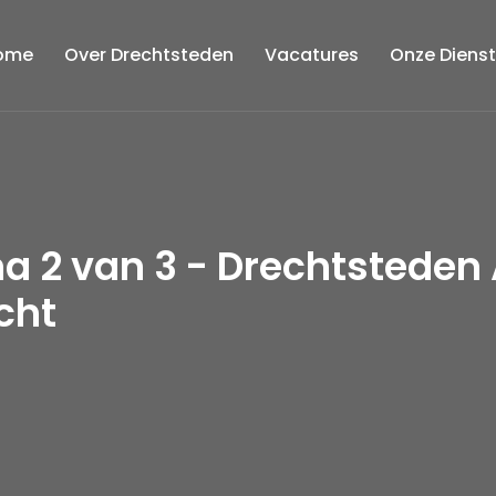
ome
Over Drechtsteden
Vacatures
Onze Diens
na 2 van 3 - Drechtstede
cht