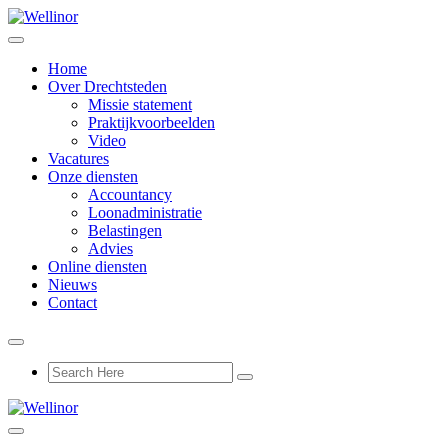
Home
Over Drechtsteden
Missie statement
Praktijkvoorbeelden
Video
Vacatures
Onze diensten
Accountancy
Loonadministratie
Belastingen
Advies
Online diensten
Nieuws
Contact