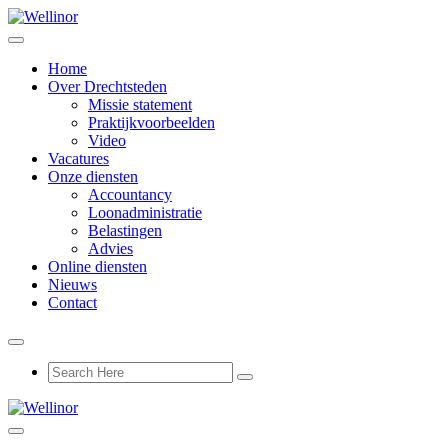
Home
Over Drechtsteden
Missie statement
Praktijkvoorbeelden
Video
Vacatures
Onze diensten
Accountancy
Loonadministratie
Belastingen
Advies
Online diensten
Nieuws
Contact