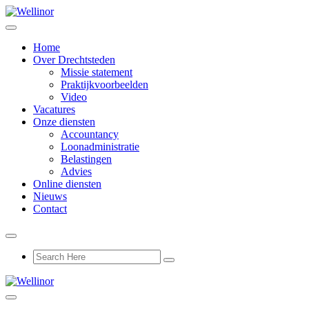
Home
Over Drechtsteden
Missie statement
Praktijkvoorbeelden
Video
Vacatures
Onze diensten
Accountancy
Loonadministratie
Belastingen
Advies
Online diensten
Nieuws
Contact