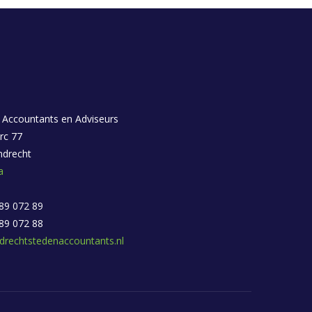
 Accountants en Adviseurs
rc 77
ndrecht
a
 89 072 89
 89 072 88
drechtstedenaccountants.nl