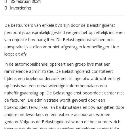
22 februari 2024
Invordering
De bestuurders van enkele bv’s zijn door de Belastingdienst
persoonlijk aansprakelijk gesteld wegens het opzettelijk indienen
van onjuiste btw-aangiften. De Belastingdienst wil hen ook
aansprakelijk stellen voor niet afgedragen loonheffingen. Hoe
loopt dit af?
In de automobielhandel opereert een groep bv’s met een
rammelende administratie. De Belastingdienst constateert
tijdens een boekenonderzoek een te lage btw-afdracht en legt
op basis van een onnauwkeurige kolommenbalans een
naheffingsaanslag op. De Belastingdienst beoordeelt echter niet
de facturen. De administratie wordt gevoerd door een
boekhouder, terwijl kas- en bankmutaties en btw-aangiften door
andere medewerkers en een externe accountant worden
gedaan. Volgens de Belastingdienst waren de bestuurders zich
bewust van de onjuiste btw-aangiften en hebben ze niet tijdig