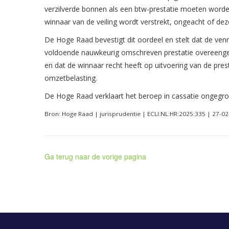
verzilverde bonnen als een btw-prestatie moeten word
winnaar van de veiling wordt verstrekt, ongeacht of deze
De Hoge Raad bevestigt dit oordeel en stelt dat de ve
voldoende nauwkeurig omschreven prestatie overeengeko
en dat de winnaar recht heeft op uitvoering van de prest
omzetbelasting.
De Hoge Raad verklaart het beroep in cassatie ongegro
Bron: Hoge Raad | jurisprudentie | ECLI:NL:HR:2025:335 | 27-0
Ga terug naar de vorige pagina