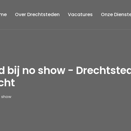
me
Over Drechtsteden
Vacatures
Onze Dienst
d bij no show - Drechtst
cht
o show