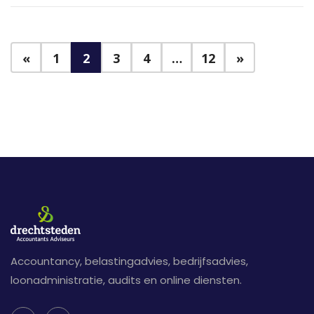
«
1
2
3
4
…
12
»
Accountancy, belastingadvies, bedrijfsadvies,
loonadministratie, audits en online diensten.