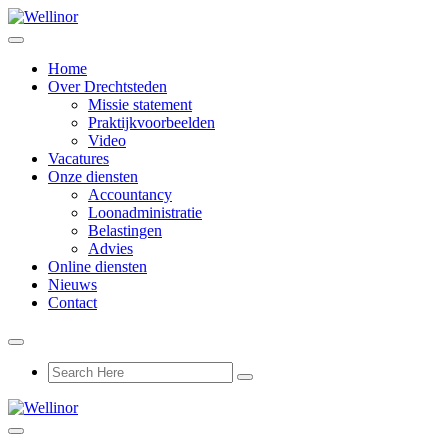
Home
Over Drechtsteden
Missie statement
Praktijkvoorbeelden
Video
Vacatures
Onze diensten
Accountancy
Loonadministratie
Belastingen
Advies
Online diensten
Nieuws
Contact