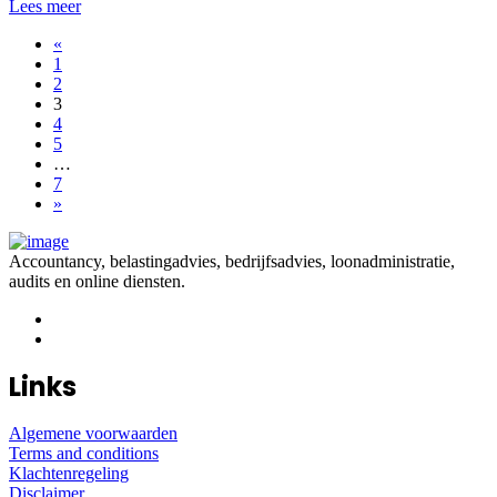
Lees meer
«
1
2
3
4
5
…
7
»
Accountancy, belastingadvies, bedrijfsadvies, loonadministratie,
audits en online diensten.
Links
Algemene voorwaarden
Terms and conditions
Klachtenregeling
Disclaimer