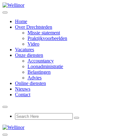
Home
Over Drechtsteden
Missie statement
Praktijkvoorbeelden
Video
Vacatures
Onze diensten
Accountancy
Loonadministratie
Belastingen
Advies
Online diensten
Nieuws
Contact