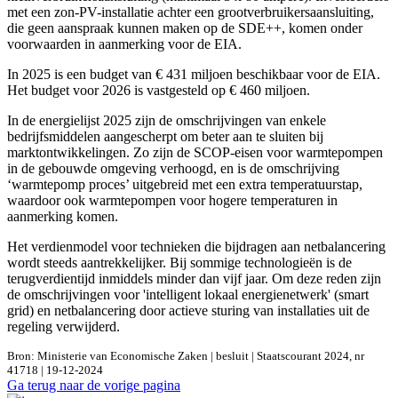
met een zon-PV-installatie achter een grootverbruikersaansluiting,
die geen aanspraak kunnen maken op de SDE++, komen onder
voorwaarden in aanmerking voor de EIA.
In 2025 is een budget van € 431 miljoen beschikbaar voor de EIA.
Het budget voor 2026 is vastgesteld op € 460 miljoen.
In de energielijst 2025 zijn de omschrijvingen van enkele
bedrijfsmiddelen aangescherpt om beter aan te sluiten bij
marktontwikkelingen. Zo zijn de SCOP-eisen voor warmtepompen
in de gebouwde omgeving verhoogd, en is de omschrijving
‘warmtepomp proces’ uitgebreid met een extra temperatuurstap,
waardoor ook warmtepompen voor hogere temperaturen in
aanmerking komen.
Het verdienmodel voor technieken die bijdragen aan netbalancering
wordt steeds aantrekkelijker. Bij sommige technologieën is de
terugverdientijd inmiddels minder dan vijf jaar. Om deze reden zijn
de omschrijvingen voor 'intelligent lokaal energienetwerk' (smart
grid) en netbalancering door actieve sturing van installaties uit de
regeling verwijderd.
Bron: Ministerie van Economische Zaken | besluit | Staatscourant 2024, nr
41718 | 19-12-2024
Ga terug naar de vorige pagina