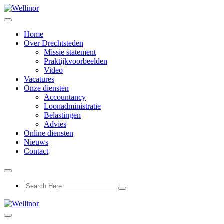
Home
Over Drechtsteden
Missie statement
Praktijkvoorbeelden
Video
Vacatures
Onze diensten
Accountancy
Loonadministratie
Belastingen
Advies
Online diensten
Nieuws
Contact