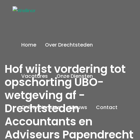
Home
Over Drechtsteden
Hof wijst vordering tot
Vacatures
Onze Diensten
opschorting UBO-
wetgeving af -
Drechtsteden
Online Diensten
Nieuws
Contact
Accountants en
Adviseurs Papendrecht