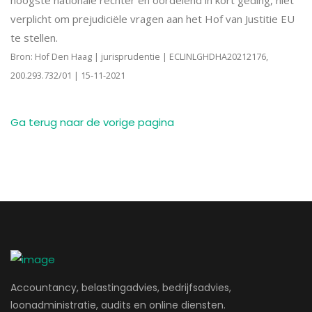
hoogste nationale rechter en oordelend in kort geding, niet
verplicht om prejudiciële vragen aan het Hof van Justitie EU
te stellen.
Bron: Hof Den Haag | jurisprudentie | ECLINLGHDHA20212176,
200.293.732/01 | 15-11-2021
Ga terug naar de vorige pagina
Accountancy, belastingadvies, bedrijfsadvies,
loonadministratie, audits en online diensten.