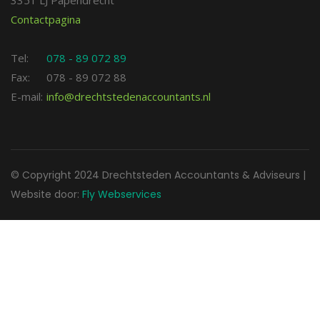
3351 LJ Papendrecht
Contactpagina
Tel:
078 - 89 072 89
Fax:
078 - 89 072 88
E-mail:
info@drechtstedenaccountants.nl
© Copyright 2024 Drechtsteden Accountants & Adviseurs |
Website door:
Fly Webservices