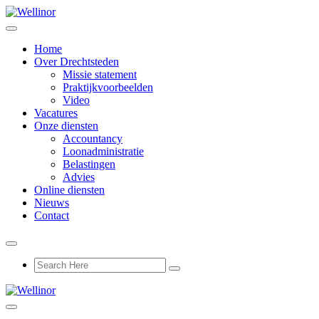
Home
Over Drechtsteden
Missie statement
Praktijkvoorbeelden
Video
Vacatures
Onze diensten
Accountancy
Loonadministratie
Belastingen
Advies
Online diensten
Nieuws
Contact