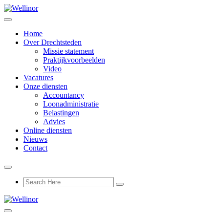
Home
Over Drechtsteden
Missie statement
Praktijkvoorbeelden
Video
Vacatures
Onze diensten
Accountancy
Loonadministratie
Belastingen
Advies
Online diensten
Nieuws
Contact