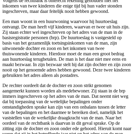
Volgens de rechtbank is onterecht rekening gehouden met het
inkomen van twee kinderen die enige tijd bij hun vader stonden
ingeschreven, maar daar feitelijk nooit hebben gewoond.
Een man woont in een huurwoning waarvoor hij huurtoeslag
ontvangt. De man heeft vijf kinderen, waarvan er twee uit huis zijn.
Zij staan echter wel ingeschreven op het adres van de man in de
basisregistratie personen (brp). De huurtoeslag is vastgesteld op
basis van het gezamenlijk toetsingsinkomen van de man, zijn
uitwonende dochter en zoon en het inkomen van twee
thuiswonende kinderen. Hierdoor moet de man een groot bedrag
aan huurtoeslag terugbetalen. De man is het daar niet mee eens en
maakt bezwaar. In zijn bezwaar stelt hij dat zijn dochter en zijn zoon
nooit op het genoemde adres hebben gewoond. Deze twee kinderen
gebruikten het adres alleen als postadres.
De rechter oordeelt dat de dochter en zoon strikt genomen
aangemerkt kunnen worden als medebewoner. Zij staan in de brp
immers ingeschreven op het adres van de man. Dat neemt niet weg
dat bij toepassing van de wettelijke bepalingen onder
omstandigheden sprake kan zijn van een onbalans tussen de letter
van de bepalingen en het daarmee te bereiken doel, namelijk het
vaststellen van de werkelijke draagkracht van de man. Naar het
oordeel van de rechtbank is daarvan in dit geval sprake. Op de
zitting zijn de dochter en zoon onder ede gehoord. Hieruit komt naar
voren dat zij in het betreffende jaar niet op het adres van de man