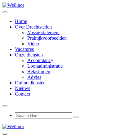
Home
Over Drechtsteden
Missie statement
Praktijkvoorbeelden
Video
Vacatures
Onze diensten
Accountancy
Loonadministratie
Belastingen
Advies
Online diensten
Nieuws
Contact