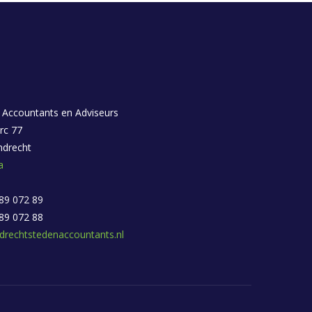
 Accountants en Adviseurs
rc 77
ndrecht
a
 89 072 89
 89 072 88
drechtstedenaccountants.nl