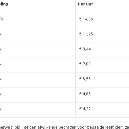
eling
Per uur
0%
€ 14,06
%
€ 11,25
%
€ 8,44
%
€ 7,03
%
€ 5,55
%
€ 4,85
%
€ 4,22
erweg (bbl), gelden afwijkende bedragen voor bepaalde leeftijden, zi