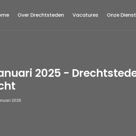
ome
Over Drechtsteden
Vacatures
Onze Diens
anuari 2025 - Drechtsted
cht
anuari 2025