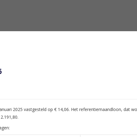
5
nuari 2025 vastgesteld op € 14,06. Het referentiemaandloon, dat wor
 2.191,80.
agen: