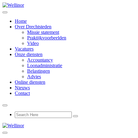
Home
Over Drechtsteden
Missie statement
Praktijkvoorbeelden
Video
Vacatures
Onze diensten
Accountancy
Loonadministratie
Belastingen
Advies
Online diensten
Nieuws
Contact