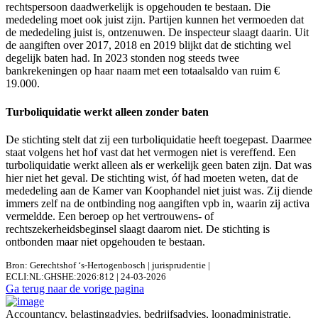
rechtspersoon daadwerkelijk is opgehouden te bestaan. Die
mededeling moet ook juist zijn. Partijen kunnen het vermoeden dat
de mededeling juist is, ontzenuwen. De inspecteur slaagt daarin. Uit
de aangiften over 2017, 2018 en 2019 blijkt dat de stichting wel
degelijk baten had. In 2023 stonden nog steeds twee
bankrekeningen op haar naam met een totaalsaldo van ruim €
19.000.
Turboliquidatie werkt alleen zonder baten
De stichting stelt dat zij een turboliquidatie heeft toegepast. Daarmee
staat volgens het hof vast dat het vermogen niet is vereffend. Een
turboliquidatie werkt alleen als er werkelijk geen baten zijn. Dat was
hier niet het geval. De stichting wist, óf had moeten weten, dat de
mededeling aan de Kamer van Koophandel niet juist was. Zij diende
immers zelf na de ontbinding nog aangiften vpb in, waarin zij activa
vermeldde. Een beroep op het vertrouwens- of
rechtszekerheidsbeginsel slaagt daarom niet. De stichting is
ontbonden maar niet opgehouden te bestaan.
Bron: Gerechtshof ‘s-Hertogenbosch | jurisprudentie |
ECLI:NL:GHSHE:2026:812 | 24-03-2026
Ga terug naar de vorige pagina
Accountancy, belastingadvies, bedrijfsadvies, loonadministratie,