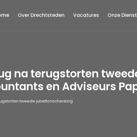
ome
Over Drechtsteden
Vacatures
Onze Diens
ug na terugstorten tweed
ountants en Adviseurs Pa
rugstorten tweede jubeltonschenking