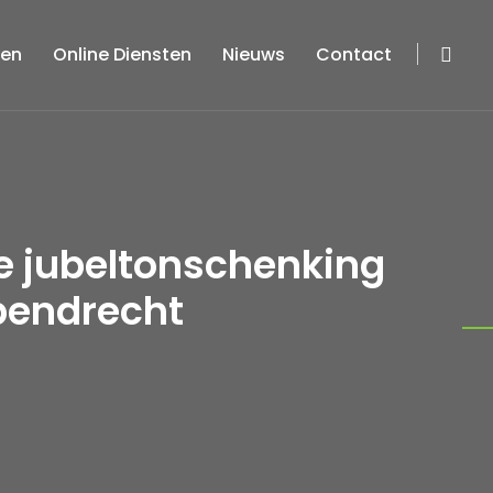
ten
Online Diensten
Nieuws
Contact
e jubeltonschenking
pendrecht