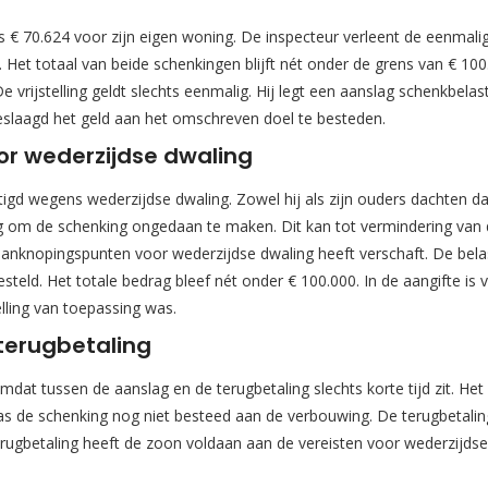
 70.624 voor zijn eigen woning. De inspecteur verleent de eenmalig 
Het totaal van beide schenkingen blijft nét onder de grens van € 10
 De vrijstelling geldt slechts eenmalig. Hij legt een aanslag schenkbel
s geslaagd het geld aan het omschreven doel te besteden.
r wederzijdse dwaling
igd wegens wederzijdse dwaling. Zowel hij als zijn ouders dachten d
g om de schenking ongedaan te maken. Dit kan tot vermindering van de
nknopingspunten voor wederzijdse dwaling heeft verschaft. De belas
teld. Het totale bedrag bleef nét onder € 100.000. In de aangifte is 
elling van toepassing was.
terugbetaling
mdat tussen de aanslag en de terugbetaling slechts korte tijd zit. Het 
was de schenking nog niet besteed aan de verbouwing. De terugbetali
terugbetaling heeft de zoon voldaan aan de vereisten voor wederzijds