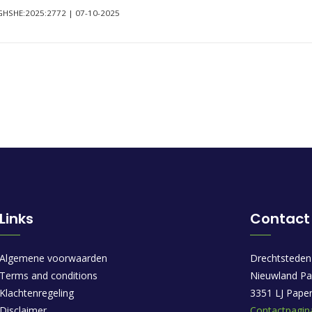
L:GHSHE:2025:2772 | 07-10-2025
Links
Contact
Algemene voorwaarden
Drechtsteden
Terms and conditions
Nieuwland Pa
Klachtenregeling
3351 LJ Pape
Disclaimer
Contactpagin