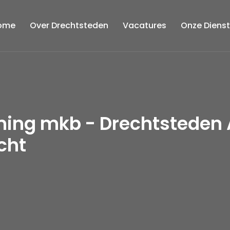
ome
Over Drechtsteden
Vacatures
Onze Diens
ming mkb - Drechtsteden
cht