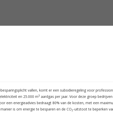
esparingsplicht vallen, komt er een subsidieregeling voor profession
3
lektriciteit en 25.000 m
aardgas per jaar. Voor deze groep bedrijven g
oor een energieadvies bedraagt 80% van de kosten, met een maximum 
e manier is om energie te besparen en de CO
-uitstoot te beperken va
2