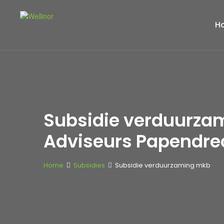
H
Subsidie verduurza
Adviseurs Papendre
Home
Subsidies
Subsidie verduurzaming mkb