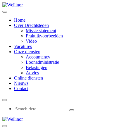
Home
Over Drechtsteden
Missie statement
Praktijkvoorbeelden
Video
Vacatures
Onze diensten
Accountancy
Loonadministratie
Belastingen
Advies
Online diensten
Nieuws
Contact