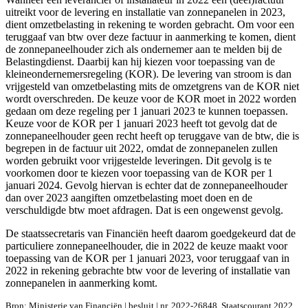
uitreikt voor de levering en installatie van zonnepanelen in 2023,
dient omzetbelasting in rekening te worden gebracht. Om voor een
teruggaaf van btw over deze factuur in aanmerking te komen, dient
de zonnepaneelhouder zich als ondernemer aan te melden bij de
Belastingdienst. Daarbij kan hij kiezen voor toepassing van de
kleineondernemersregeling (KOR). De levering van stroom is dan
vrijgesteld van omzetbelasting mits de omzetgrens van de KOR niet
wordt overschreden. De keuze voor de KOR moet in 2022 worden
gedaan om deze regeling per 1 januari 2023 te kunnen toepassen.
Keuze voor de KOR per 1 januari 2023 heeft tot gevolg dat de
zonnepaneelhouder geen recht heeft op teruggave van de btw, die is
begrepen in de factuur uit 2022, omdat de zonnepanelen zullen
worden gebruikt voor vrijgestelde leveringen. Dit gevolg is te
voorkomen door te kiezen voor toepassing van de KOR per 1
januari 2024. Gevolg hiervan is echter dat de zonnepaneelhouder
dan over 2023 aangiften omzetbelasting moet doen en de
verschuldigde btw moet afdragen. Dat is een ongewenst gevolg.
De staatssecretaris van Financiën heeft daarom goedgekeurd dat de
particuliere zonnepaneelhouder, die in 2022 de keuze maakt voor
toepassing van de KOR per 1 januari 2023, voor teruggaaf van in
2022 in rekening gebrachte btw voor de levering of installatie van
zonnepanelen in aanmerking komt.
Bron: Ministerie van Financiën | besluit | nr. 2022-26848, Staatscourant 2022,