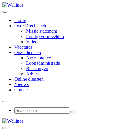
Home
Over Drechtsteden
Missie statement
Praktijkvoorbeelden
Video
Vacatures
Onze diensten
Accountancy
Loonadministratie
Belastingen
Advies
Online diensten
Nieuws
Contact