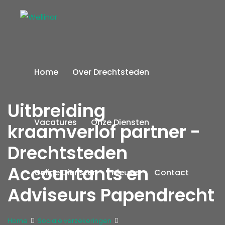
Home
Over Drechtsteden
Uitbreiding
Vacatures
Onze Diensten
kraamverlof partner -
Drechtsteden
Accountants en
Online Diensten
Nieuws
Contact
Adviseurs Papendrecht
Home
Sociale verzekeringen