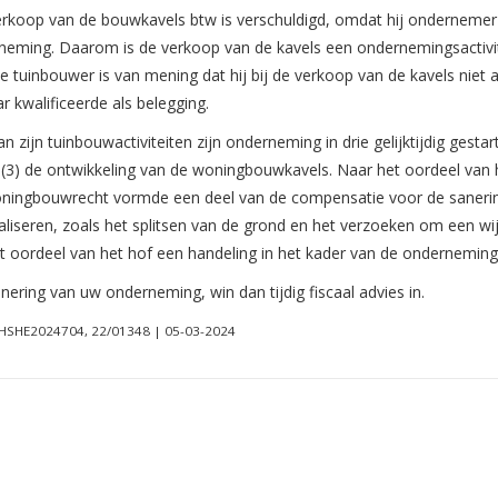
verkoop van de bouwkavels btw is verschuldigd, omdat hij ondernemer
neming. Daarom is de verkoop van de kavels een ondernemingsactivite
De tuinbouwer is van mening dat hij bij de verkoop van de kavels ni
 kwalificeerde als belegging.
zijn tuinbouwactiviteiten zijn onderneming in drie gelijktijdig gestart
n (3) de ontwikkeling van de woningbouwkavels. Naar het oordeel van 
oningbouwrecht vormde een deel van de compensatie voor de sanerin
iseren, zoals het splitsen van de grond en het verzoeken om een 
t oordeel van het hof een handeling in het kader van de onderneming
ing van uw onderneming, win dan tijdig fiscaal advies in.
LGHSHE2024704, 22/01348 | 05-03-2024