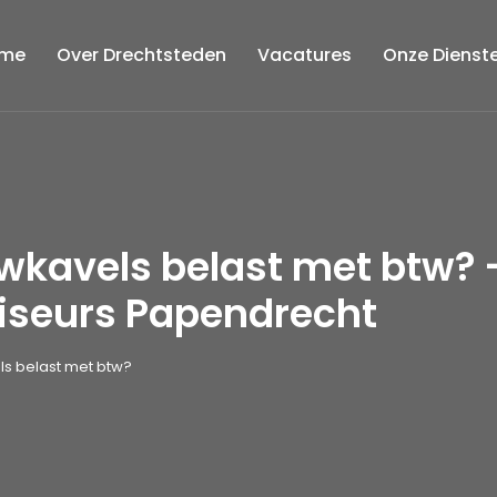
me
Over Drechtsteden
Vacatures
Onze Dienst
kavels belast met btw? 
iseurs Papendrecht
s belast met btw?