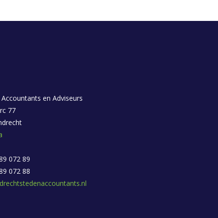
 Accountants en Adviseurs
rc 77
ndrecht
a
 89 072 89
 89 072 88
drechtstedenaccountants.nl