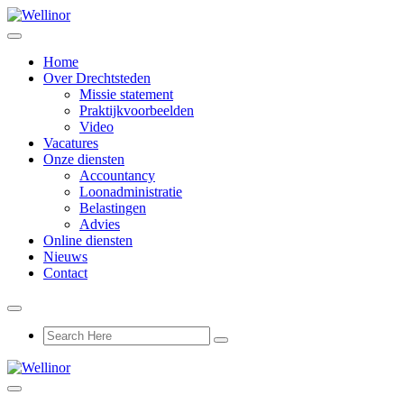
Home
Over Drechtsteden
Missie statement
Praktijkvoorbeelden
Video
Vacatures
Onze diensten
Accountancy
Loonadministratie
Belastingen
Advies
Online diensten
Nieuws
Contact