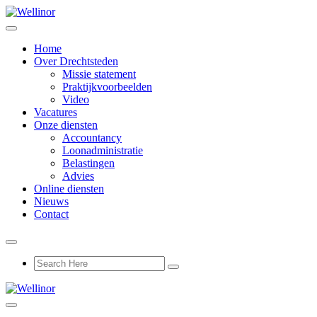
Home
Over Drechtsteden
Missie statement
Praktijkvoorbeelden
Video
Vacatures
Onze diensten
Accountancy
Loonadministratie
Belastingen
Advies
Online diensten
Nieuws
Contact