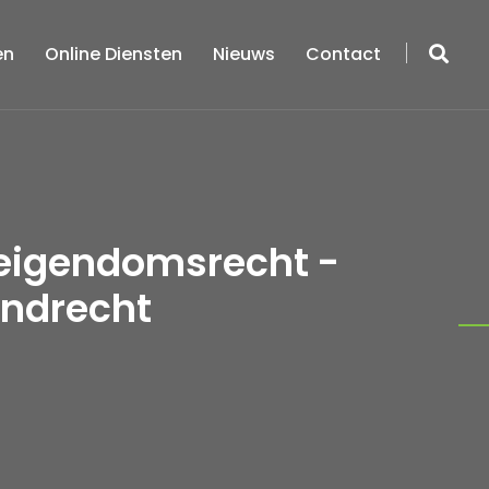
en
Online Diensten
Nieuws
Contact
t eigendomsrecht -
endrecht