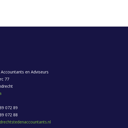
 Accountants en Adviseurs
rc 77
ndrecht
a
 89 072 89
 89 072 88
drechtstedenaccountants.nl