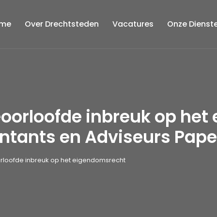
me
Over Drechtsteden
Vacatures
Onze Dienst
geoorloofde inbreuk op he
ntants en Adviseurs Pap
orloofde inbreuk op het eigendomsrecht