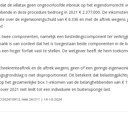
at de villatax geen ongeoorloofde inbreuk op het eigendomsrecht vo
nde in deze procedure bedroeg in 2021 € 2.377.000. De inkomsten u
nte over de eigenwoningschuld van € 6.336 en met de aftrek wegens 
f.
uit twee componenten, namelijk een bestedingscomponent ter verkri
bank is van oordeel dat het is toegestaan beide componenten in de b
en hoger forfait vast te stellen. De wetgever heeft de hem toeko
theekrenteaftrek en de aftrek wegens geen of een geringe eigenwoni
ngsgrondslag is niet disproportioneel. Dit betekent dat belastingplich
 op het gezamenlijke box 1-inkomen van de belanghebbenden van € 15
ver 2021 niet leidt tot een individuele en buitensporige last.
HO202410912, HAA 24/211 | 14-10-2024