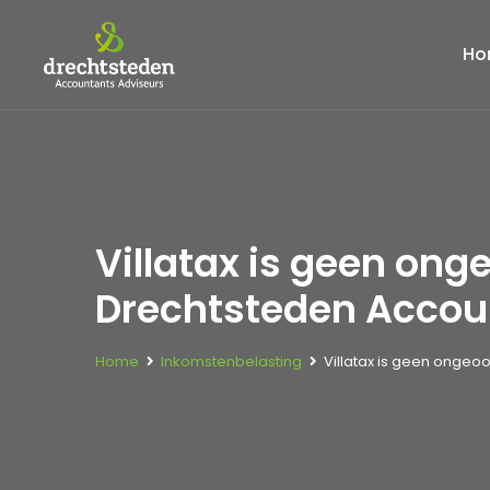
Ho
Villatax is geen on
Drechtsteden Accou
Home
Inkomstenbelasting
Villatax is geen ongeo