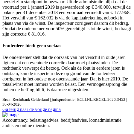
herziet zijn standpunt in bezwaar. Uit de administratie blijkt dat de
voorraad per 1 januari 2019 is gewaardeerd op € 340.000, terwijl de
balans per 31 december 2018 een voorraad vermeldt van € 177.968.
Het verschil van € 162.032 is via de kapitaalrekening geboekt in
plaats van via de winst. De inspecteur corrigeert daarom dit bedrag.
Omdat de ondernemer voor 50% gerechtigd is tot de winst, bedraagt
zijn correctie € 81.016.
Foutenleer biedt geen soelaas
De ondernemer stelt dat de oorzaak van het verschil in oude jaren
ligt en dat een eventuele correctie daar moet plaatsvinden. De
rechtbank verwerpt dit betoog. Ook als de fout in eerdere jaren is
ontstaan, kan de inspecteur deze op grond van de foutenleer
corrigeren in het oudste nog openstaande jaar. Dat is hier 2019. De
totaalwinst moet immers worden belast. Een vermogenssprong die
buiten de heffing blijft, is daarmee uitgesloten.
Bron: Rechtbank Gelderland | jurisprudentie | ECLI:NL:RBGEL:2026:3452 |
30-04-2026
Ga terug naar de vorige pagina
Accountancy, belastingadvies, bedrijfsadvies, loonadministratie,
audits en online diensten.