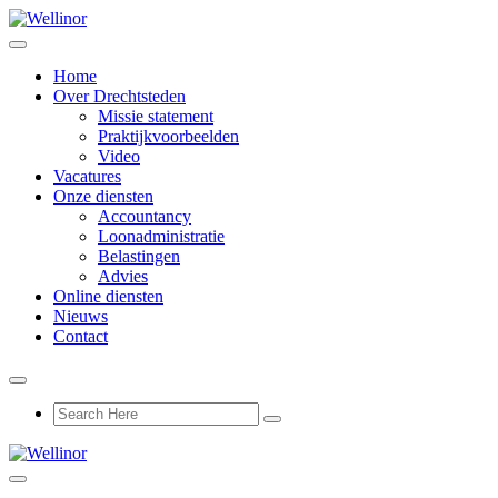
Home
Over Drechtsteden
Missie statement
Praktijkvoorbeelden
Video
Vacatures
Onze diensten
Accountancy
Loonadministratie
Belastingen
Advies
Online diensten
Nieuws
Contact