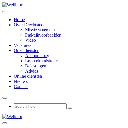
Home
Over Drechtsteden
Missie statement
Praktijkvoorbeelden
Video
Vacatures
Onze diensten
Accountancy
Loonadministratie
Belastingen
Advies
Online diensten
Nieuws
Contact