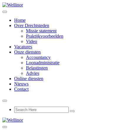
Home
Over Drechtsteden
Missie statement
Praktijkvoorbeelden
Video
Vacatures
Onze diensten
Accountancy
Loonadministratie
Belastingen
Advies
Online diensten
Nieuws
Contact