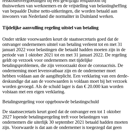
reiskostenvergoedingen bij een gewijzigd reispatroon bij
thuiswerken van werknemers en de vrijstelling van belastingheffing
van bepaalde Duitse netto-uitkeringen, die worden betaald aan
inwoners van Nederland die normaliter in Duitsland werken.
Tijdelijke aanvulling regeling uitstel van betaling
Onder strikte voorwaarden keurt de staatssecretaris goed dat de
ontvanger ondernemers uitstel van betaling verleent tot en met 31
januari 2022 voor belastingen die betaald hadden moeten zijn in de
periode van 1 oktober 2021 tot en met 31 januari 2022. De regeling
geldt op verzoek voor ondernemers met tijdelijke
betalingsproblemen, die zijn veroorzaakt door de coronacrisis. De
onderneming moet levensvatbaar zijn en de ondernemer moet
hebben voldaan aan de aangifteplicht. Een verklaring van een derde-
deskundige dat aan de voorwaarden is voldaan moet bij het verzoek
worden gevoegd. Als de schuld lager is dan € 20.000 kan worden
volstaan met een eigen verklaring.
Betalingsregeling voor opgebouwde belastingschuld
De staatssecretaris keurt goed dat de ontvanger een tot 1 oktober
2027 lopende betalingsregeling treft voor belastingen van
ondernemers die uiterlijk 30 september 2021 betaald hadden moeten
zijn. Voorwaarde is dat aan de ondernemer is toegezegd dat geen