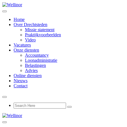
Home
Over Drechtsteden
Missie statement
Praktijkvoorbeelden
Video
Vacatures
Onze diensten
Accountancy
Loonadministratie
Belastingen
Advies
Online diensten
Nieuws
Contact