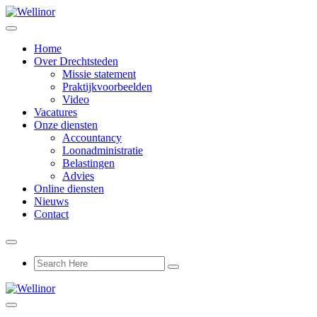
Home
Over Drechtsteden
Missie statement
Praktijkvoorbeelden
Video
Vacatures
Onze diensten
Accountancy
Loonadministratie
Belastingen
Advies
Online diensten
Nieuws
Contact