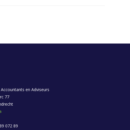
 Accountants en Adviseurs
rc 77
ndrecht
a
 89 072 89