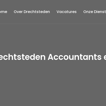
ome
Over Drechtsteden
Vacatures
Onze Diens
rechtsteden Accountants 