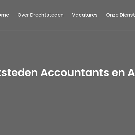
ome
Over Drechtsteden
Vacatures
Onze Diens
htsteden Accountants en 