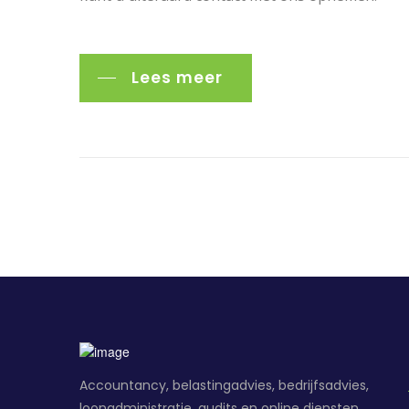
Lees meer
Accountancy, belastingadvies, bedrijfsadvies,
loonadministratie, audits en online diensten.