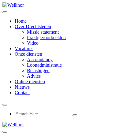
Home
Over Drechtsteden
Missie statement
Praktijkvoorbeelden
Video
Vacatures
Onze diensten
Accountancy
Loonadministratie
Belastingen
Advies
Online diensten
Nieuws
Contact