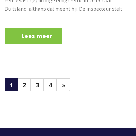
Een belastingplichtige emigreerde in 2015 naar
Duitsland, althans dat meent hij. De inspecteur stelt
Lees meer
1
2
3
4
»