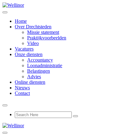
Home
Over Drechtsteden
Missie statement
Praktijkvoorbeelden
Video
Vacatures
Onze diensten
Accountancy
Loonadministratie
Belastingen
Advies
Online diensten
Nieuws
Contact