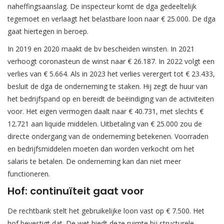
naheffingsaanslag. De inspecteur komt de dga gedeeltelijk
tegemoet en verlaagt het belastbare loon naar € 25.000. De dga
gaat hiertegen in beroep.
In 2019 en 2020 maakt de bv bescheiden winsten. In 2021
verhoogt coronasteun de winst naar € 26.187. In 2022 volgt een
verlies van € 5.664. Als in 2023 het verlies verergert tot € 23.433,
besluit de dga de onderneming te staken. Hij zegt de huur van
het bedrijfspand op en bereidt de beëindiging van de activiteiten
voor. Het eigen vermogen daalt naar € 40.731, met slechts €
12.721 aan liquide middelen. Uitbetaling van € 25.000 zou de
directe ondergang van de onderneming betekenen. Voorraden
en bedrijfsmiddelen moeten dan worden verkocht om het
salaris te betalen. De onderneming kan dan niet meer
functioneren.
Hof: continuïteit gaat voor
De rechtbank stelt het gebruikelijke loon vast op € 7.500. Het
hof bevestigt dat. De wet biedt deze ruimte bij structurele