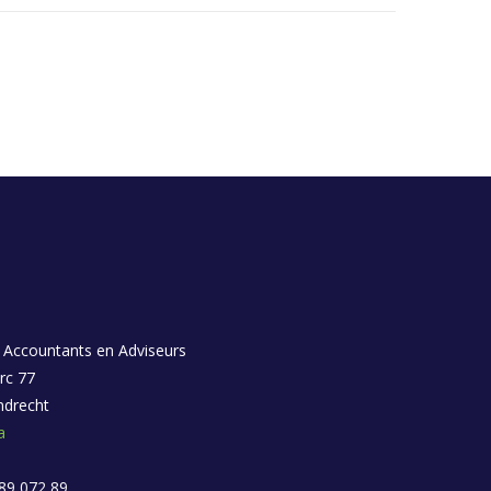
 Accountants en Adviseurs
rc 77
ndrecht
a
 89 072 89