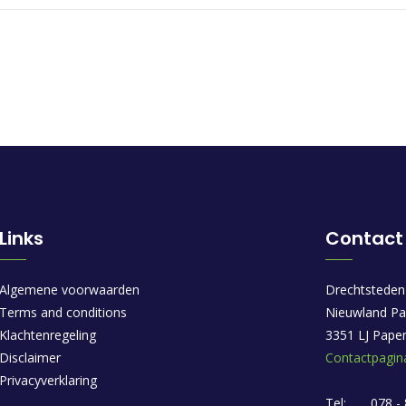
Links
Contact
Algemene voorwaarden
Drechtsteden
Terms and conditions
Nieuwland Pa
Klachtenregeling
3351 LJ Pape
Disclaimer
Contactpagin
Privacyverklaring
Tel:
078 -