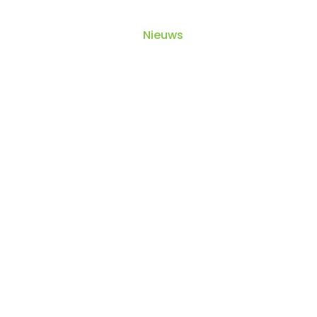
ten
Online Diensten
Nieuws
Contact